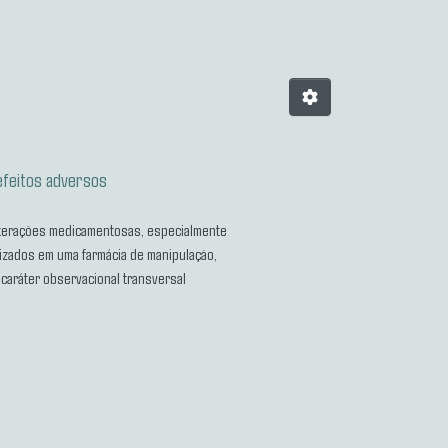
efeitos adversos
interações medicamentosas, especialmente
izados em uma farmácia de manipulação,
 caráter observacional transversal
 outono e parte do inverno (jun a
ispensações no outono e inverno. Dos 83
o significativa entre os períodos. Os mais
antioxidante, anti-inflamatório,
os variam de cefaleia a toxicidade renal.