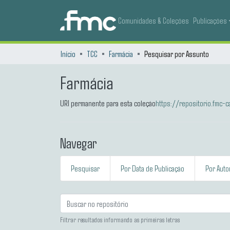
Comunidades & Coleções
Publicações
Início
TCC
Farmácia
Pesquisar por Assunto
Farmácia
URI permanente para esta coleção
https://repositorio.fmc
Navegar
Pesquisar
Por Data de Publicação
Por Auto
Filtrar resultados informando as primeiras letras