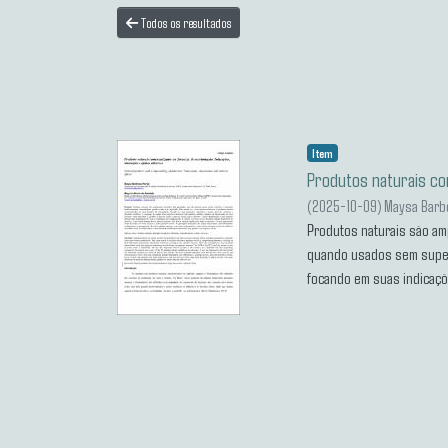
Todos os resultados
Item
Produtos naturais co
(
2025-10-09
)
Maysa Barb
Produtos naturais são am
quando usados sem superv
focando em suas indicaçõe
retrospectiva, analisou r
jul/2024). Foram identif
produtos naturais disponí
dispensados foram derivad
cardioprotetor e neuropro
O estudo reforça a necess