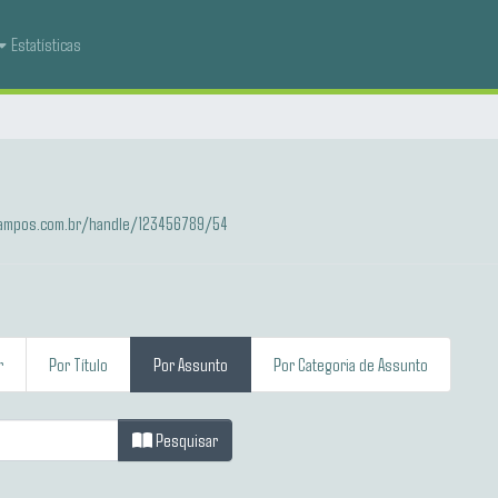
Estatísticas
-campos.com.br/handle/123456789/54
r
Por Título
Por Assunto
Por Categoria de Assunto
Pesquisar