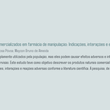
mercializados em farmácia de manipulação: Indicações, interações e 
osa Póvoa
;
Maycon Bruno de Almeida
plamente utilizados pela população, mas eles podem causar efeitos adversos e 
isão. Este estudo teve como objetivo descrever os produtos naturais comercial
s, interações e reações adversas conforme a literatura científica. A pesquisa, de
egistros de dispensação em dois períodos: verão (dez/2024 a jan/2025) e final do
icados os dez produtos naturais mais dispensados no verão e comparadas suas d
veis na farmácia, 5 não foram dispensados no primeiro período. Não houve variaçã
os de Pinus pinaster e Dimorphandra mollis. As principais indicações são efeitos 
tetor. Sete deles podem interagir com outros medicamentos, e seus efeitos advers
idade de orientação farmacêutica para garantir o uso seguro e eficaz.