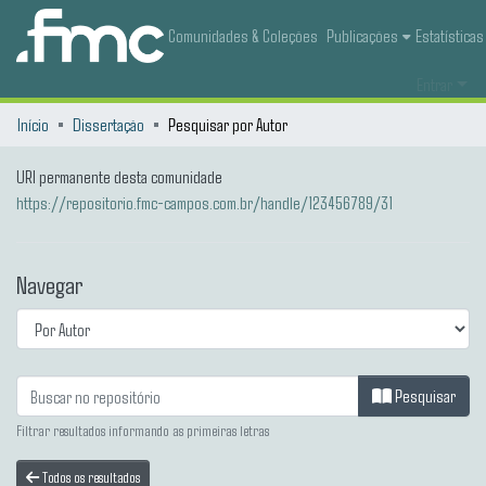
Comunidades & Coleções
Publicações
Estatísticas
Entrar
Início
Dissertação
Pesquisar por Autor
URI permanente desta comunidade
https://repositorio.fmc-campos.com.br/handle/123456789/31
Navegar
Pesquisar
Filtrar resultados informando as primeiras letras
Todos os resultados