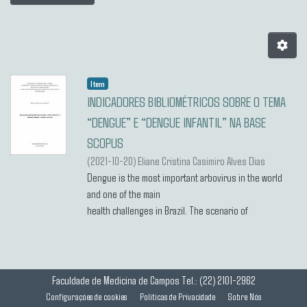
Item
INDICADORES BIBLIOMÉTRICOS SOBRE O TEMA
“DENGUE” E “DENGUE INFANTIL” NA BASE
SCOPUS
(
2021-10-20
)
Eliane Cristina Casimiro Alves Dias
Dengue is the most important arbovirus in the world
and one of the main
health challenges in Brazil. The scenario of
hyperendemicity, with epidemics of great
magnitude and an increase in severe forms of the
disease has also led to an
increase in cases in special groups, such as children in
Faculdade de Medicina de Campos
Tel.: (22) 2101-2962
whom the clinical
Configurações de cookies
Politicas de Privacidade
Sobre Nós