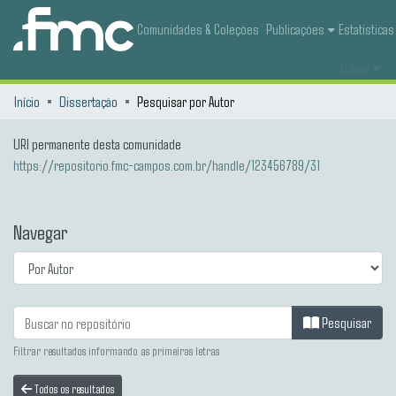
Comunidades & Coleções
Publicações
Estatísticas
Entrar
Início
Dissertação
Pesquisar por Autor
URI permanente desta comunidade
https://repositorio.fmc-campos.com.br/handle/123456789/31
Navegar
Pesquisar
Filtrar resultados informando as primeiras letras
Todos os resultados