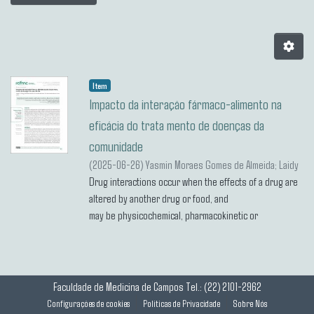
Item
Impacto da interação fármaco-alimento na
eficácia do trata mento de doenças da
comunidade
(
2025-06-26
)
Yasmin Moraes Gomes de Almeida
;
Laidy
Vittória Acien Pereira
Drug interactions occur when the effects of a drug are
;
Maycon Bruno de Almeida
altered by another drug or food, and
may be physicochemical, pharmacokinetic or
pharmacodynamic. Drug-food interactions
involve cytochrome P450 enzymes and P-glycoprotein,
impacting the efficacy and safety
of the treatment of diseases in the community. Foods
Faculdade de Medicina de Campos
Tel.: (22) 2101-2962
such as grapefruit, dairy products
Configurações de cookies
Politicas de Privacidade
Sobre Nós