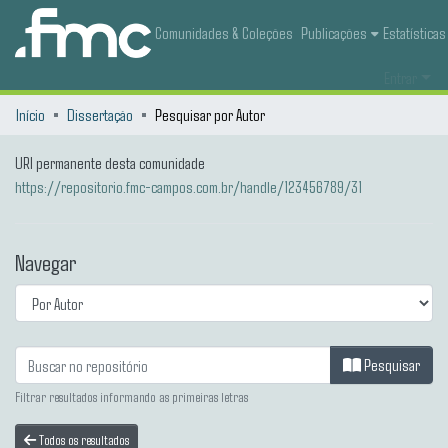
Comunidades & Coleções
Publicações
Estatísticas
Entrar
Início
Dissertação
Pesquisar por Autor
URI permanente desta comunidade
https://repositorio.fmc-campos.com.br/handle/123456789/31
Navegar
Pesquisar
Filtrar resultados informando as primeiras letras
Todos os resultados