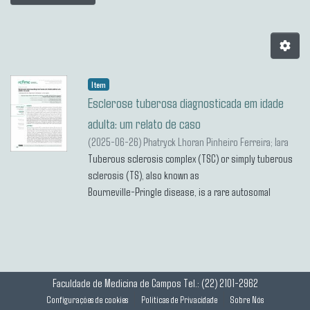
Item
Esclerose tuberosa diagnosticada em idade
adulta: um relato de caso
(
2025-06-26
)
Phatryck Lhoran Pinheiro Ferreira
;
Iara
Salvador Pecemilis1, Eduarda Queiroz Amorim
Tuberous sclerosis complex (TSC) or simply tuberous
;
Ramon
Gonçalves Romano Cruz Ribeiro
sclerosis (TS), also known as
Bourneville-Pringle disease, is a rare autosomal
dominant genetic disease that alters the
mechanisms of cell proliferation, generating
hamartomas in several organs. Among the
systems affected, the central nervous system (CNS),
skin and skin appendages, kidney,
Faculdade de Medicina de Campos
Tel.: (22) 2101-2962
respiratory, cardiac and ophthalmological systems
Configurações de cookies
Politicas de Privacidade
Sobre Nós
stand out. The definitive diagnosis