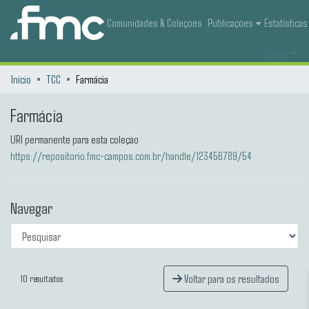
Comunidades & Coleções
Publicações
Estatísticas
Entrar
Início
TCC
Farmácia
Farmácia
URI permanente para esta coleção
https://repositorio.fmc-campos.com.br/handle/123456789/54
Navegar
Voltar para os resultados
10 resultados