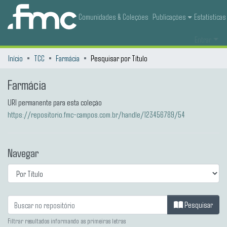
Comunidades & Coleções
Publicações
Estatísticas
Entrar
Início
TCC
Farmácia
Pesquisar por Título
Farmácia
URI permanente para esta coleção
https://repositorio.fmc-campos.com.br/handle/123456789/54
Navegar
Pesquisar
Filtrar resultados informando as primeiras letras