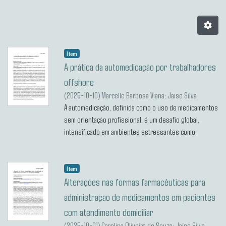
Item
A prática da automedicação por trabalhadores
offshore
(
2025-10-10
)
Marcelle Barbosa Viana
;
Jaise Silva
Ferreira
A automedicação, definida como o uso de medicamentos
sem orientação profissional, é um desafio global,
intensificado em ambientes estressantes como
plataformas offshore, podendo levar a efeitos
adversos. Este estudo observacional transversal
buscou avaliar a prevalência de automedicação, classes
Item
de medicamentos utilizadas e motivações para essa
Alterações nas formas farmacêuticas para
prática por trabalhadores offshore. A pesquisa
administração de medicamentos em pacientes
envolveu 25 participantes, com dados coletados via
com atendimento domiciliar
Google Forms®, no período de maio a junho de 2025,
(
2025-10-01
)
Carolina Oliveira de Souza
;
Jaíse Silva