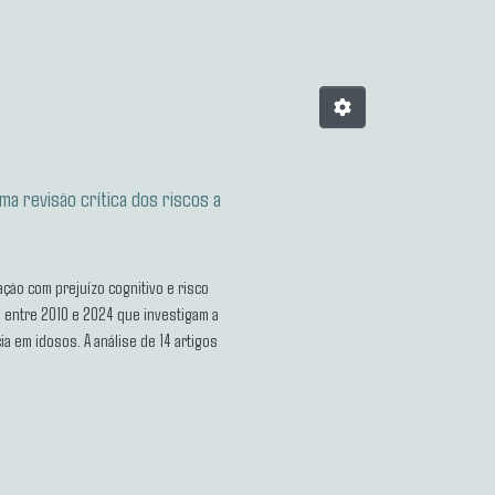
a revisão crítica dos riscos a
ção com prejuízo cognitivo e risco
s entre 2010 e 2024 que investigam a
 em idosos. A análise de 14 artigos
ilidade, está associado a maior risco de
estratégias terapêuticas alternativas. O
ue promovam práticas mais seguras e