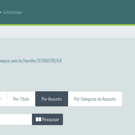
Estatísticas
-campos.com.br/handle/123456789/54
r
Por Título
Por Assunto
Por Categoria de Assunto
Pesquisar