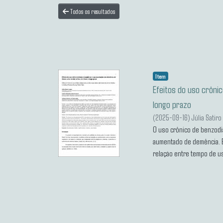
Todos os resultados
Item
Efeitos do uso crôni
longo prazo
(
2025-09-16
)
Júlia Satir
O uso crônico de benzodi
aumentado de demência. Es
relação entre tempo de u
selecionados indica que o
declínio cognitivo. Evidê
estudo reforça a importân
eficazes.