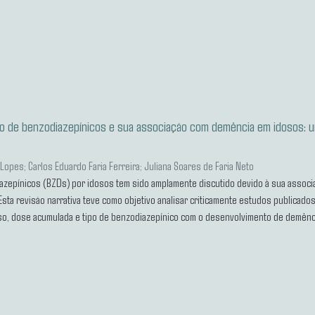
co de benzodiazepínicos e sua associação com demência em idosos: um
o Lopes
;
Carlos Eduardo Faria Ferreira
;
Juliana Soares de Faria Neto
azepínicos (BZDs) por idosos tem sido amplamente discutido devido à sua associa
ta revisão narrativa teve como objetivo analisar criticamente estudos publicado
so, dose acumulada e tipo de benzodiazepínico com o desenvolvimento de demência
 uso prolongado, especialmente de fármacos com meia-vida longa e alta lipossolub
ncias também sugerem benefícios da desprescrição supervisionada e da adoção de 
cia do uso racional de BZDs na geriatria e da formulação de políticas públicas q