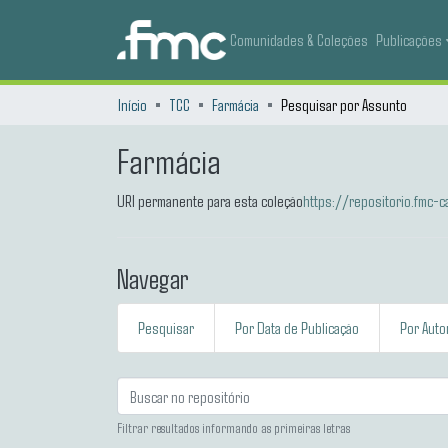
Comunidades & Coleções
Publicações
Início
TCC
Farmácia
Pesquisar por Assunto
Farmácia
URI permanente para esta coleção
https://repositorio.fmc
Navegar
Pesquisar
Por Data de Publicação
Por Auto
Filtrar resultados informando as primeiras letras