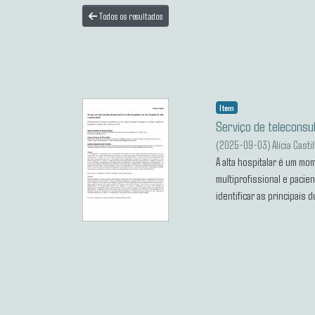
Todos os resultados
Item
Serviço de teleconsul
(
2025-09-03
)
Alícia Cast
A alta hospitalar é um m
multiprofissional e paci
identificar as principais
amostra foi composta por 
cardiovasculares e neopl
e betabloqueadores. As d
medicamento. As queixas 
40,28% foram efetivamente
populações vulneráveis, 