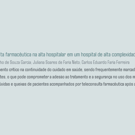
ta farmacêutica na alta hospitalar em um hospital de alta complexida
ilho de Souza Garcia
;
Juliana Soares de Faria Neto
;
Carlos Eduardo Faria Ferreira
omento crítico na continuidade do cuidado em saúde, sendo frequentemente marca
entes, o que pode comprometer a adesão ao tratamento e a segurança no uso dos 
 dúvidas e queixas de pacientes acompanhados por teleconsulta farmacêutica após a
72 pacientes, em sua maioria idosos entre 61 e 80 anos. As principais causas de
asias. Verificou-se o uso de diferentes medicamentos, com destaque para anti-hi
úvidas mais frequentes apresentadas pelos pacientes estão relacionadas à cuida
envolvem efeitos adversos/colaterais e acesso aos medicamentos. Do total de tel
 realizadas, possibilitando assim, afirmar que essa é uma ferramenta útil na con
desde que acompanhada por ações educativas e apoio multiprofissional.