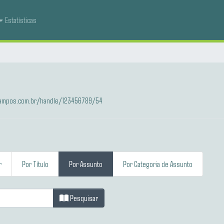
Estatísticas
-campos.com.br/handle/123456789/54
r
Por Título
Por Assunto
Por Categoria de Assunto
Pesquisar