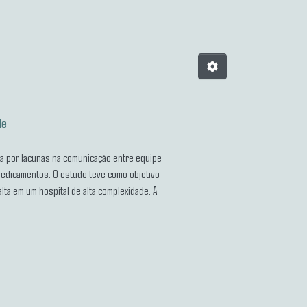
de
da por lacunas na comunicação entre equipe
medicamentos. O estudo teve como objetivo
lta em um hospital de alta complexidade. A
 internação foram as doenças
pertensivos, anti-agregantes plaquetários
dos gerais e administração do
econsultas farmacêuticas realizadas,
tinuidade do cuidado, especialmente em