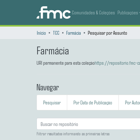
Comunidades & Coleções
Publicações
Início
TCC
Farmácia
Pesquisar por Assunto
Farmácia
URI permanente para esta coleção
https://repositorio.fmc
Navegar
Pesquisar
Por Data de Publicação
Por Auto
Filtrar resultados informando as primeiras letras